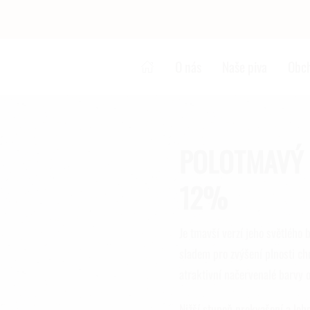
O nás
Naše piva
Obc
POLOTMAVÝ 
12%
Je tmavší verzí jeho světlého 
sladem pro zvýšení plnosti c
atraktivní načervenalé barvy od
Nižší stupeň prokvašení a leh