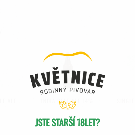
y
LE ALE
INDIA PALE ALE 14%
SINGL
JSTE STARŠÍ 18LET?