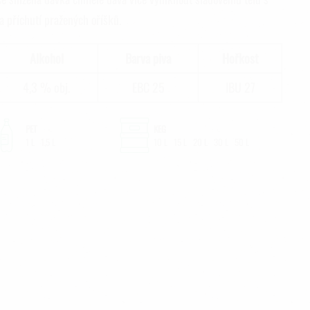
 příchutí pražených oříšků.
Alkohol
Barva piva
Hořkost
4,3 % obj.
EBC 25
IBU 27
PET
KEG
1 L 1,5 L
10 L 15 L 20 L 30 L 50 L