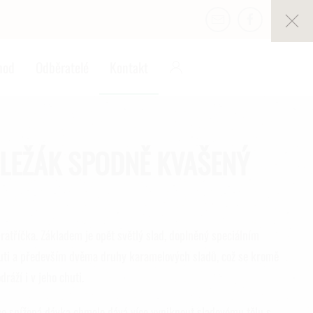
0
hod
Odběratelé
Kontakt
LEŽÁK SPODNĚ KVAŠENÝ
bratříčka. Základem je opět světlý slad, doplněný speciálním
huti a především dvěma druhy karamelových sladů, což se kromě
ráží i v jeho chuti.
ce snížená dávka chmele dává více vyniknout sladovému tělu s