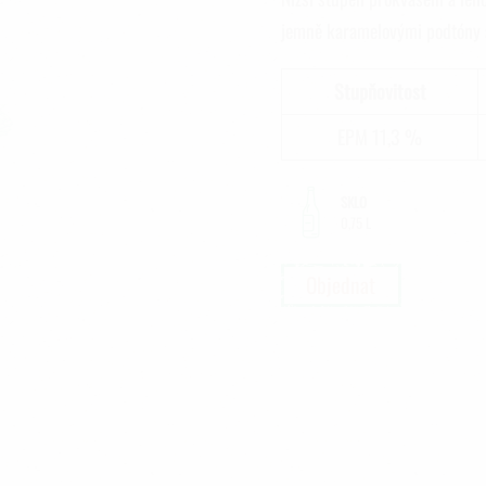
jemně karamelovými podtóny a
Stupňovitost
EPM 11,3 %
SKLO
0,75 L
Objednat